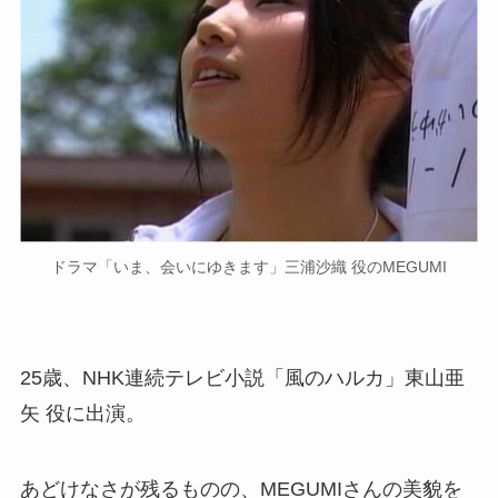
ドラマ「いま、会いにゆきます」三浦沙織 役のMEGUMI
25歳、NHK連続テレビ小説「風のハルカ」東山亜
矢 役に出演。
あどけなさが残るものの、MEGUMIさんの美貌を