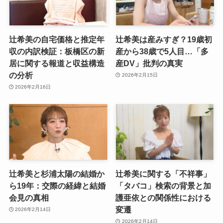
辻希美の自宅価格と推定年
辻希美は産みすぎ？19歳初
収の内訳検証：板橋区の新
産から38歳で5人目…「多
居に関する報道と収益構造
産DV」批判の真実
の分析
2026年2月15日
2026年2月16日
辻希美と杉浦太陽の結婚か
辻希美に関する「不祥事」
ら19年：交際の経緯と結婚
「タバコ」検索の背景と加
会見の真相
護亜依との関係性における
変遷
2026年2月14日
2026年2月14日