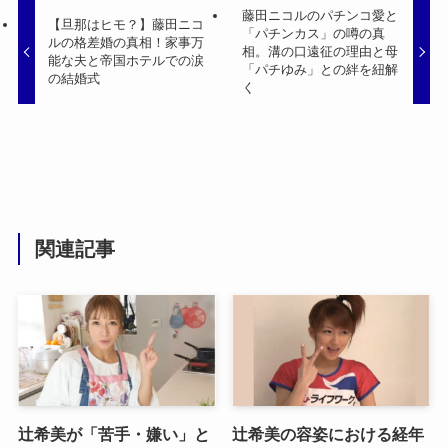
藤田ニコルのパチンコ愛と
【旦那はヒモ？】藤田ニコ
「パチンカス」の噂の真
ルの格差婚の真相！家事万
相。溝の口遠征の理由と母
能な夫と帝国ホテルでの涙
「パチゆみ」との絆を紐解
の結婚式
く
関連記事
辻希美が「苦手・嫌い」と
辻希美の容姿における経年