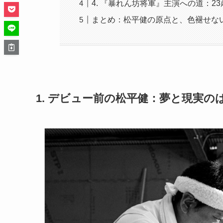
4. 『暴れん坊将軍』主演への道：2
まとめ：松平健の原点と、色褪せな
1. デビュー前の松平健：夢と現実の