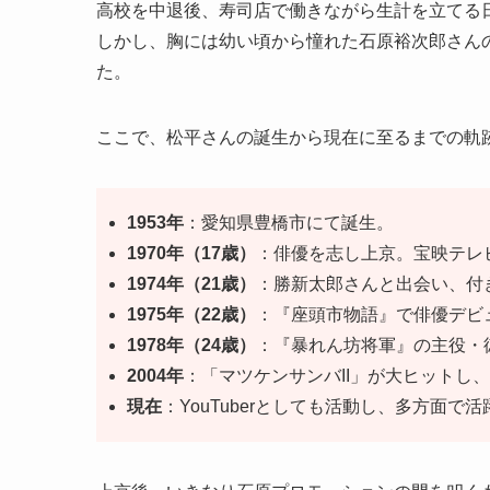
高校を中退後、寿司店で働きながら生計を立てる
しかし、胸には幼い頃から憧れた石原裕次郎さん
た。
ここで、松平さんの誕生から現在に至るまでの軌
1953年
：愛知県豊橋市にて誕生。
1970年（17歳）
：俳優を志し上京。宝映テレ
1974年（21歳）
：勝新太郎さんと出会い、付
1975年（22歳）
：『座頭市物語』で俳優デビ
1978年（24歳）
：『暴れん坊将軍』の主役・
2004年
：「マツケンサンバII」が大ヒットし
現在
：YouTuberとしても活動し、多方面で