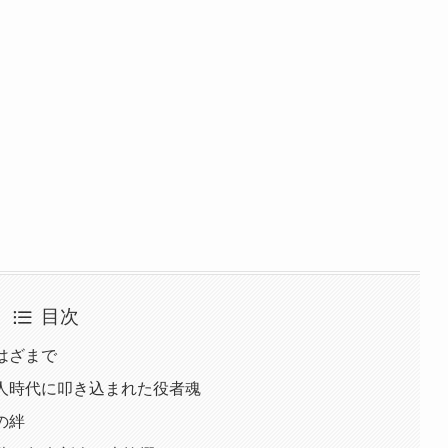
目次
はざまで
き人時代に叩き込まれた役者魂
の絆