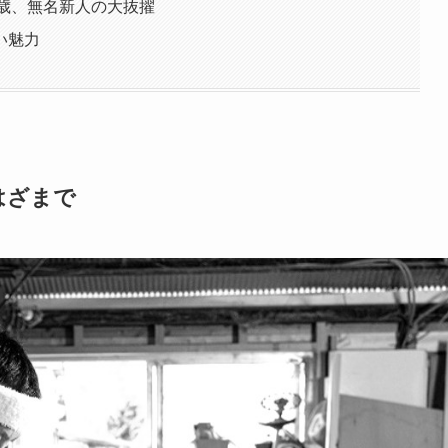
3歳、無名新人の大抜擢
い魅力
はざまで