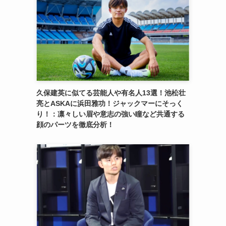
久保建英に似てる芸能人や有名人13選！池松壮
亮とASKAに浜田雅功！ジャックマーにそっく
り！：凛々しい眉や意志の強い瞳など共通する
顔のパーツを徹底分析！