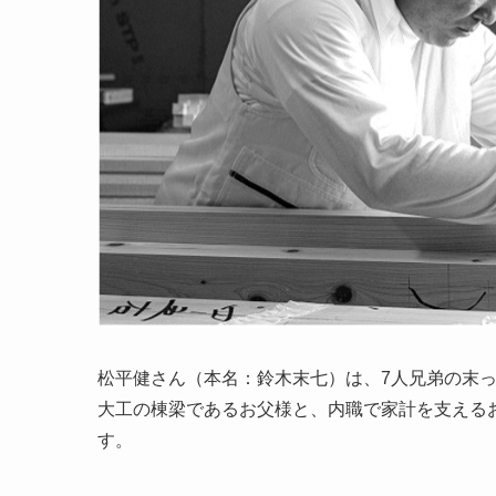
松平健さん（本名：鈴木末七）は、7人兄弟の末
大工の棟梁であるお父様と、内職で家計を支える
す。