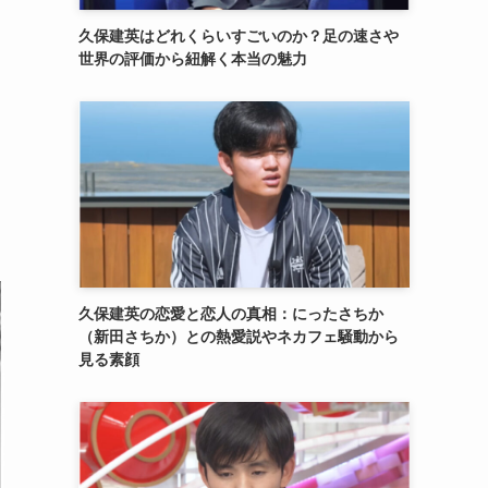
久保建英はどれくらいすごいのか？足の速さや
世界の評価から紐解く本当の魅力
久保建英の恋愛と恋人の真相：にったさちか
（新田さちか）との熱愛説やネカフェ騒動から
見る素顔