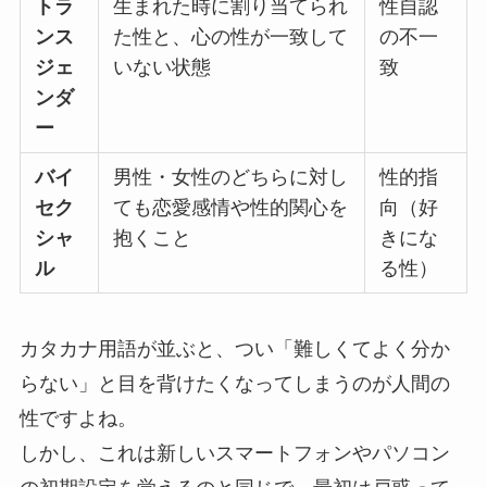
トラ
生まれた時に割り当てられ
性自認
ンス
た性と、心の性が一致して
の不一
ジェ
いない状態
致
ンダ
ー
バイ
男性・女性のどちらに対し
性的指
セク
ても恋愛感情や性的関心を
向（好
シャ
抱くこと
きにな
ル
る性）
カタカナ用語が並ぶと、つい「難しくてよく分か
らない」と目を背けたくなってしまうのが人間の
性ですよね。
しかし、これは新しいスマートフォンやパソコン