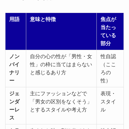
用語
意味と特徴
焦点が
当たっ
ている
部分
ノン
自分の心の性が「男性・女
性自認
バイ
性」の枠に当てはまらない
（ここ
ナリ
と感じるあり方
ろの
ー
性）
ジェ
主にファッションなどで
表現・
ンダ
「男女の区別をなくそう」
スタイ
ーレ
とするスタイルや考え方
ル
ス