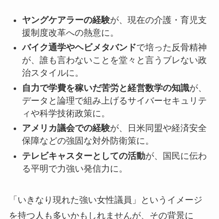
ヤングケアラーの経験
が、現在の介護・育児支
援制度改革への熱意に。
バイク通学やヘビメタバンド
で培った反骨精神
が、誰も言わないことを堂々と言うブレない政
治スタイルに。
自力で学費を稼いだ苦労と経営数学の知識
が、
データと論理で組み上げるサイバーセキュリテ
ィや科学技術政策に。
アメリカ議会での経験
が、日米同盟や経済安全
保障などの強固な対外防衛策に。
テレビキャスターとしての活動
が、国民に伝わ
る平明で力強い発信力に。
「いきなり現れた強い女性議員」というイメージ
を持つ人も多いかもしれませんが、その背景に