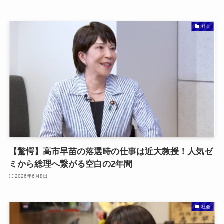
社会
【驚愕】高市早苗の落選時の仕事は近大教授！人気ゼ
ミから総理へ繋がる空白の2年間
2026年6月8日
社会