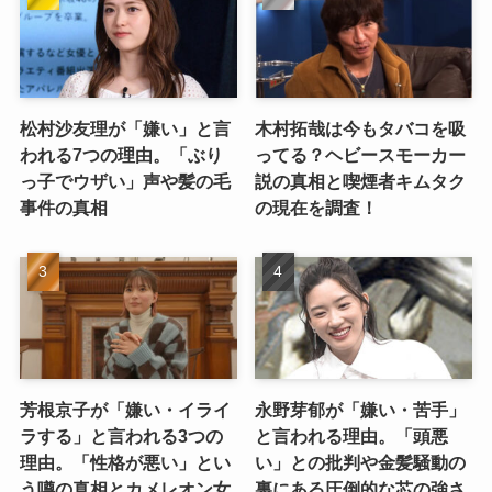
松村沙友理が「嫌い」と言
木村拓哉は今もタバコを吸
われる7つの理由。「ぶり
ってる？ヘビースモーカー
っ子でウザい」声や髪の毛
説の真相と喫煙者キムタク
事件の真相
の現在を調査！
芳根京子が「嫌い・イライ
永野芽郁が「嫌い・苦手」
ラする」と言われる3つの
と言われる理由。「頭悪
理由。「性格が悪い」とい
い」との批判や金髪騒動の
う噂の真相とカメレオン女
裏にある圧倒的な芯の強さ