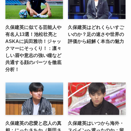
久保建英に似てる芸能人や
久保建英はどれくらいすご
有名人13選！池松壮亮と
いのか？足の速さや世界の
ASKAに浜田雅功！ジャッ
評価から紐解く本当の魅力
クマーにそっくり！：凛々
しい眉や意志の強い瞳など
共通する顔のパーツを徹底
分析！
久保建英の恋愛と恋人の真
久保建英はいつから海外・
相：にったさちか（新田さ
スペインへ渡ったのか：留