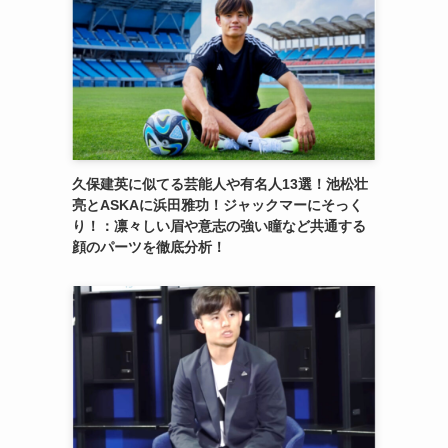
久保建英に似てる芸能人や有名人13選！池松壮
亮とASKAに浜田雅功！ジャックマーにそっく
り！：凛々しい眉や意志の強い瞳など共通する
顔のパーツを徹底分析！