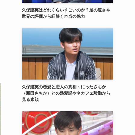
久保建英はどれくらいすごいのか？足の速さや
世界の評価から紐解く本当の魅力
久保建英の恋愛と恋人の真相：にったさちか
（新田さちか）との熱愛説やネカフェ騒動から
見る素顔