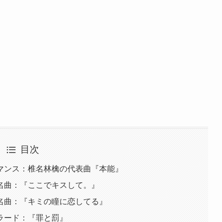
目次
マンス：椎名林檎の代表曲『本能』
名曲：『ここでキスして。』
名曲：『キミの瞳に恋してる』
ラード：『罪と罰』