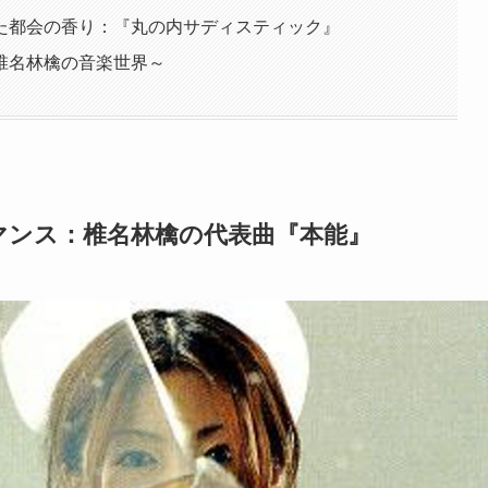
た都会の香り：『丸の内サディスティック』
椎名林檎の音楽世界～
マンス：椎名林檎の代表曲『本能』