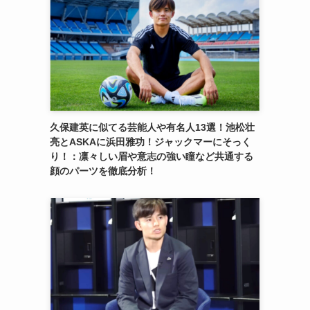
久保建英に似てる芸能人や有名人13選！池松壮
亮とASKAに浜田雅功！ジャックマーにそっく
り！：凛々しい眉や意志の強い瞳など共通する
顔のパーツを徹底分析！