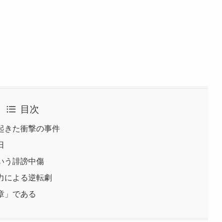
目次
で起きた衝撃の事件
日
という誹謗中傷
努力による逆転劇
勲章」である