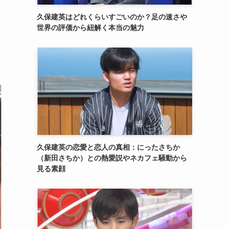
久保建英はどれくらいすごいのか？足の速さや
世界の評価から紐解く本当の魅力
久保建英の恋愛と恋人の真相：にったさちか
（新田さちか）との熱愛説やネカフェ騒動から
見る素顔