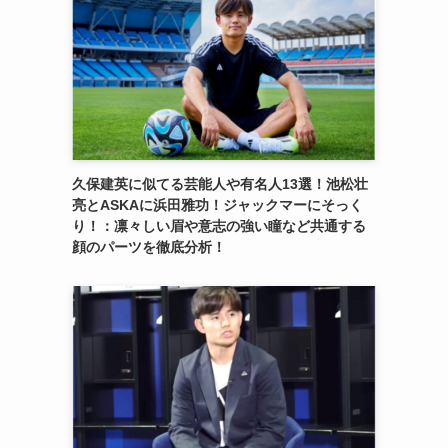
久保建英に似てる芸能人や有名人13選！池松壮
亮とASKAに浜田雅功！ジャックマーにそっく
り！：凛々しい眉や意志の強い瞳など共通する
顔のパーツを徹底分析！