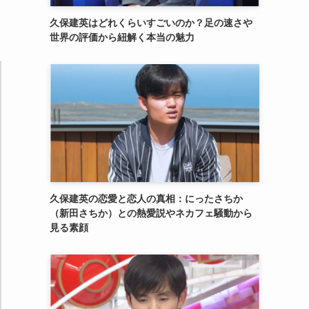
久保建英はどれくらいすごいのか？足の速さや
世界の評価から紐解く本当の魅力
久保建英の恋愛と恋人の真相：にったさちか
（新田さちか）との熱愛説やネカフェ騒動から
見る素顔