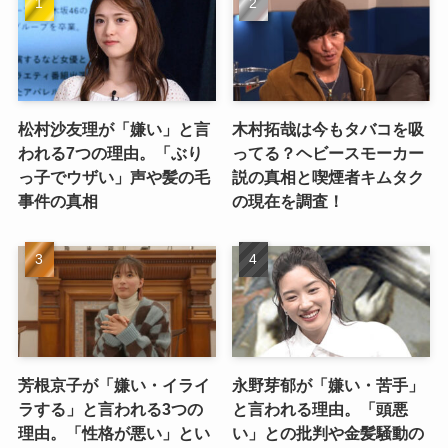
松村沙友理が「嫌い」と言
木村拓哉は今もタバコを吸
われる7つの理由。「ぶり
ってる？ヘビースモーカー
っ子でウザい」声や髪の毛
説の真相と喫煙者キムタク
事件の真相
の現在を調査！
芳根京子が「嫌い・イライ
永野芽郁が「嫌い・苦手」
ラする」と言われる3つの
と言われる理由。「頭悪
理由。「性格が悪い」とい
い」との批判や金髪騒動の