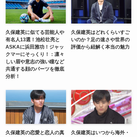
久保建英に似てる芸能人や
久保建英はどれくらいすご
有名人13選！池松壮亮と
いのか？足の速さや世界の
ASKAに浜田雅功！ジャッ
評価から紐解く本当の魅力
クマーにそっくり！：凛々
しい眉や意志の強い瞳など
共通する顔のパーツを徹底
分析！
久保建英の恋愛と恋人の真
久保建英はいつから海外・